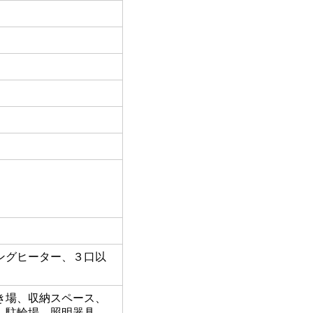
ングヒーター、３口以
き場、収納スペース、
、駐輪場、照明器具