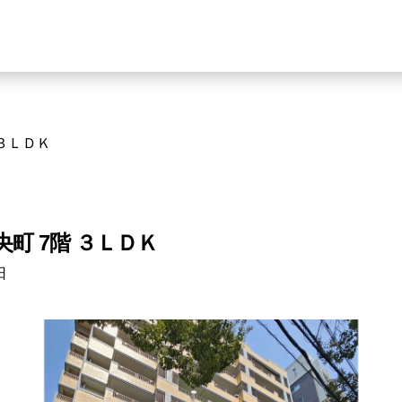
 ３ＬＤＫ
町 7階 ３ＬＤＫ
日