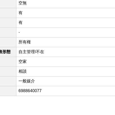
空無
有
有
-
所有権
務形態
自主管理/不在
空家
相談
一般媒介
6988640077